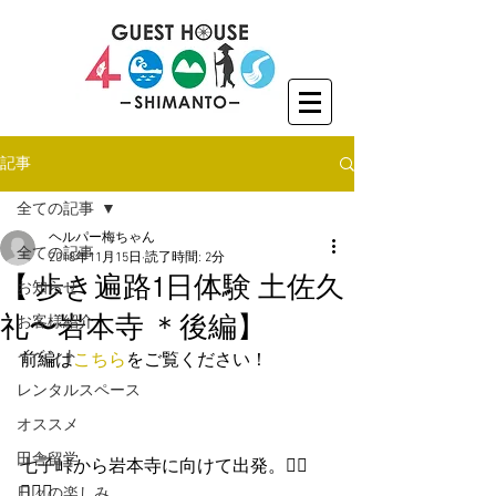
記事
全ての記事
ヘルパー梅ちゃん
全ての記事
2018年11月15日
読了時間: 2分
【 歩き遍路1日体験 土佐久
お知らせ
礼〜岩本寺 ＊後編】
お客様紹介
イベント
前編は
こちら
をご覧ください！
レンタルスペース
オススメ
田舎留学
七子峠から岩本寺に向けて出発。🚶‍♂️
🚶🏻‍♀️
日々の楽しみ