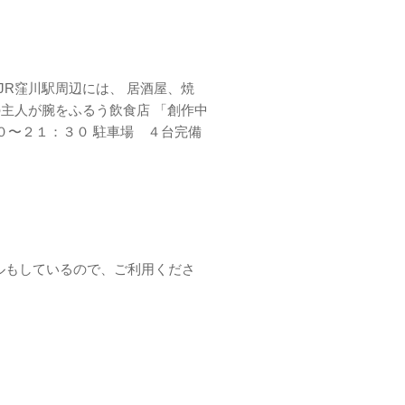
R窪川駅周辺には、 居酒屋、焼
主人が腕をふるう飲食店 「創作中
０〜２１：３０ 駐車場 ４台完備
クルもしているので、ご利用くださ