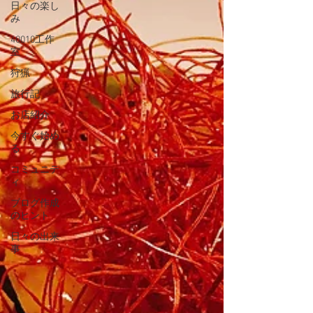
日々の楽し
み
40010工作
室
狩猟
旅行記
お店紹介
今すぐ始め
る
コミュニテ
ィ
ブログ作成
のヒント
日々の出来
事