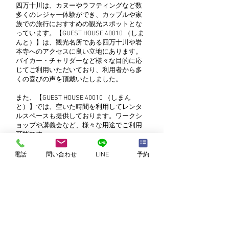
四万十川は、カヌーやラフティングなど数
多くのレジャー体験ができ、カップルや家
族での旅行におすすめの観光スポットとな
っています。【GUEST HOUSE 40010 （しま
んと）】は、観光名所である四万十川や岩
本寺へのアクセスに良い立地にあります。
バイカー・チャリダーなど様々な目的に応
じてご利用いただいており、利用者から多
くの喜びの声を頂戴いたしました。
また、【GUEST HOUSE 40010 （しまん
と）】では、空いた時間を利用してレンタ
ルスペースも提供しております。ワークシ
ョップや講義会など、様々な用途でご利用
可能です。
ご興味がありましたら、ぜひお気軽に
【GUEST HOUSE 40010 （しまんと）】へお
電話
問い合わせ
LINE
予約
問い合わせください。
四万十のゲストハウス【GUEST HOUSE
40010（しまんと）】のお役立ちコラムは
こちら